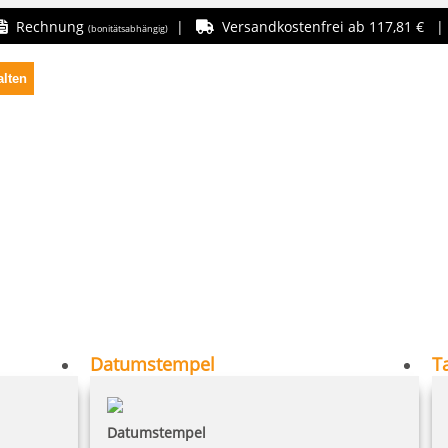
Rechnung
|
Versandkostenfrei ab 117,81 € 
(bonitätsabhängig)
alten
Datumstempel
T
Datumstempel