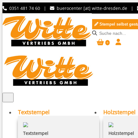
0351 481 74 60 |
buerocenter [at] witte-dresden.de
|
Stempel selbst gest
0
Textstempel
Holzstempel
Textstempel
Holzstempel