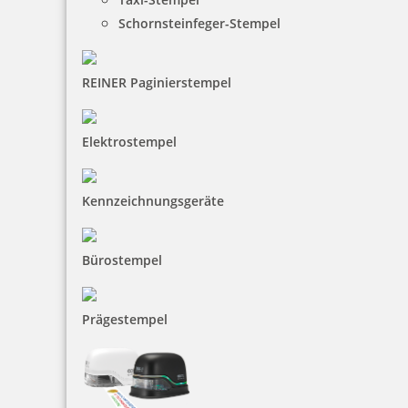
Schornsteinfeger-Stempel
111,80 €
REINER Paginierstempel
inkl. 19 % Mwst.
Jetzt gestalten
Elektrostempel
Kennzeichnungsgeräte
Smartpen Heri Stamp & Touch Pen 3309 Stempelkugelschreiber
Bürostempel
Kiwi
Prägestempel
130,46 €
inkl. 19 % Mwst.