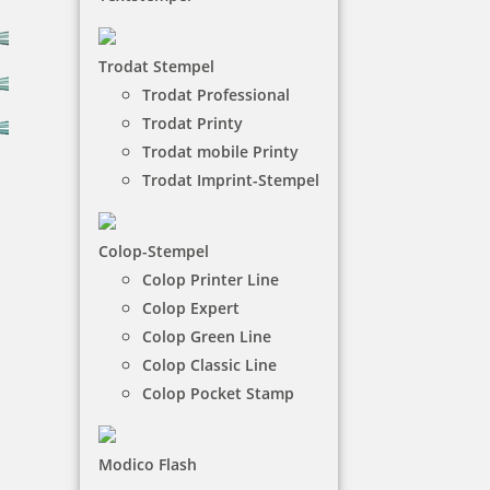
Trodat Stempel
Trodat Professional
Trodat Printy
Trodat mobile Printy
Trodat Imprint-Stempel
Colop-Stempel
Colop Printer Line
Stamp & Smart Pen
Colop Expert
Colop Green Line
Der Stamp & Smart Pen ist ein praktischer Begleiter
Colop Classic Line
für unterwegs, denn er passt in jede Tasche.
Colop Pocket Stamp
NACH WUNSCHSTEMPEL FILTERN
Modico Flash