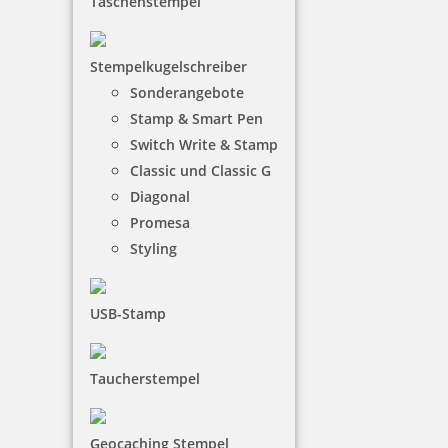
Taschenstempel
Stempelkugelschreiber
130,46 €
Sonderangebote
Stamp & Smart Pen
inkl. 19 % Mwst.
Switch Write & Stamp
Bestellen
Classic und Classic G
Diagonal
Promesa
Styling
USB-Stamp
Stempelkugelschreiber Heri 3308 Wood-Look mit Gutschein
Taucherstempel
111,80 €
Geocaching Stempel