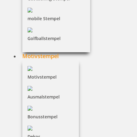
inkl. 19 % Mwst.
mobile Stempel
Bestellen
Golfballstempel
Motivstempel
Stempelkugelschreiber Heri Stamp & Touch Pen 3309 Kiwi mit
Gutschein
Motivstempel
Ausmalstempel
130,46 €
Bonusstempel
inkl. 19 % Mwst.
Bestellen
Dekor