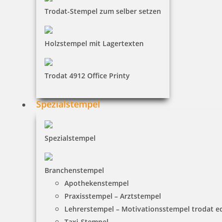
Trodat-Stempel zum selber setzen
Smartpen Heri 3307 Kugelschreiber Gelb mit integriertem
Stempel
Holzstempel mit Lagertexten
130,46 €
Trodat 4912 Office Printy
inkl. 19 % Mwst.
Spezialstempel
Jetzt gestalten
Spezialstempel
Branchenstempel
Apothekenstempel
Heri Stamp & Touch Pen 3308 Stempelkugelschreiber Wood-
Praxisstempel – Arztstempel
Look
Lehrerstempel – Motivationsstempel trodat 
Taxi-Stempel