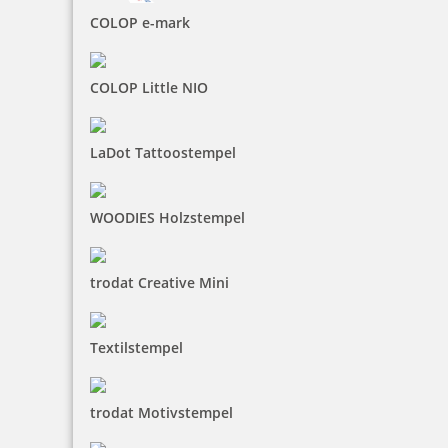
Jetzt gestalten
COLOP e-mark
Der Stamp & Smart Pen ist ein praktischer Begleiter
COLOP Little NIO
für unterwegs, denn er passt in jede Tasche. Der
Stamp & Smart Pen ist ein Kugelschreiber mit einem
LaDot Tattoostempel
eingebautem Stempel und einer weichen
Gummispitze zum bedienen Ihres Smartphones oder
Ihr Tablets. Sie müssen nur den hinteren Teil des
WOODIES Holzstempel
Kugelschreibers abnehmen und schon kommt der
Stempel zum Vorschein. So können Sie unterwegs
ganz leicht Ihre Kontakt- oder Adressdaten
trodat Creative Mini
abdrucken.
Textilstempel
trodat Motivstempel