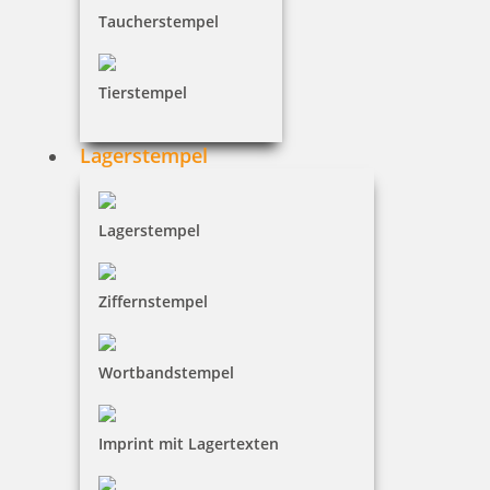
Taucherstempel
Tierstempel
Lagerstempel
Smartpen Heri Stamp & Touch Pen 3304 Stempelkugelschreiber
Pink
Lagerstempel
130,54 €
Ziffernstempel
inkl. 19 % Mwst.
Jetzt gestalten
Wortbandstempel
Imprint mit Lagertexten