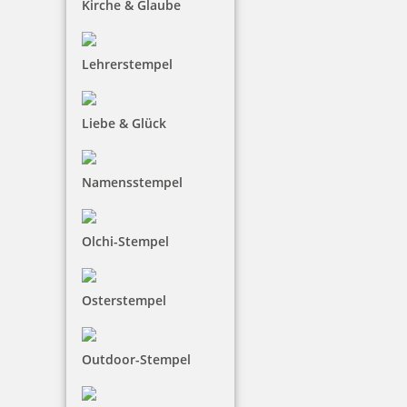
Kirche & Glaube
Heri Mini Smartpen Stempelkugelschreiber 34x8 mm
Lehrerstempel
136,36 €
Liebe & Glück
inkl. 19 % Mwst.
Jetzt gestalten
Namensstempel
Olchi-Stempel
Osterstempel
Heri Smartpen Stempelkugelschreiber 3300 34 x 8 mm Silber
Outdoor-Stempel