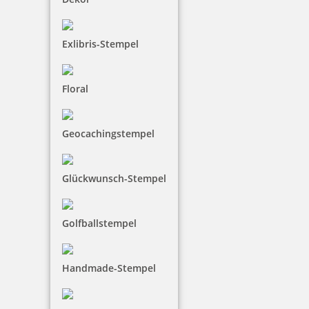
Exlibris-Stempel
Heri Mini Smartpen 4374R Stempelkugelschreiber rot
Floral
Geocachingstempel
95,43 €
Glückwunsch-Stempel
inkl. 19 % Mwst.
Jetzt gestalten
Golfballstempel
Handmade-Stempel