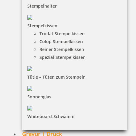
Stempelhalter
HINWEISE
Stempelkissen
Trodat Stempelkissen
FAQ
Colop Stempelkissen
Versandinformationen
Reiner Stempelkissen
Spezial-Stempelkissen
Zahlungsbedingungen
Bestellhinweise
Tütle – Tüten zum Stempeln
Dateiformate
INFORMATIONEN
Sonnenglas
Impressum
Whiteboard-Schwamm
Datenschutz
AGB
Gravur | Druck