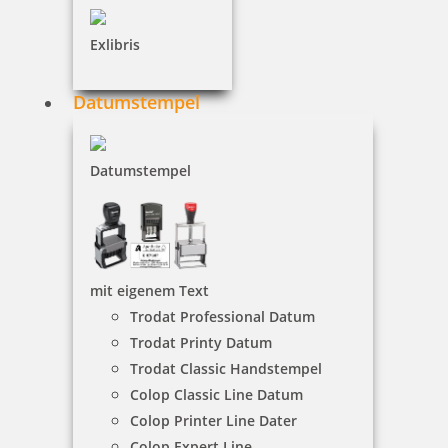
inkl. 19 % Mwst.
Bestellen
Exlibris
Datumstempel
Datumstempel
Heri Mini Smartpen Stempelkugelschreiber schwarz mit
Gutschein
mit eigenem Text
145,97 €
Trodat Professional Datum
Trodat Printy Datum
inkl. 19 % Mwst.
Trodat Classic Handstempel
Bestellen
Colop Classic Line Datum
Colop Printer Line Dater
Colop Expert Line