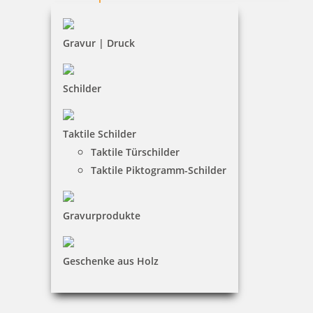
Widerruf
Barrierefreiheit
Gravur | Druck
Vertrag widerrufen
Schilder
KUNDENBEREICH
Taktile Schilder
Mein Konto
Taktile Türschilder
Warenkorb
Taktile Piktogramm-Schilder
Kundenservice
Gravurprodukte
KONTAKT
Witte Vertriebs GmbH
Geschenke aus Holz
Jagdweg 19|01159 Dresden
0351 481 74 60