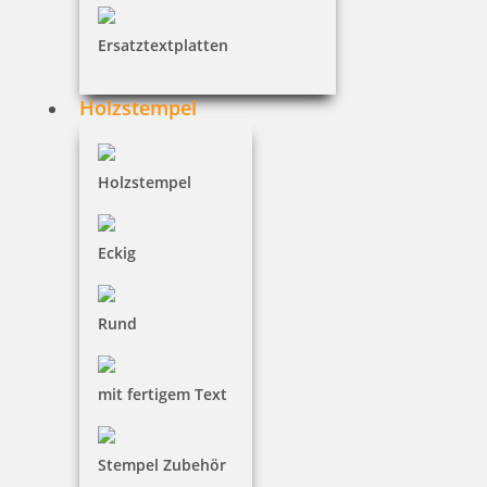
Ersatztextplatten
€-
↑
€+
↓
Holzstempel
14 Artikel in der Kategorie
Holzstempel
Eckig
Heri Mini Smartpen 4374 Stempelkugelschreiber rot mit
Rund
Gutschein
mit fertigem Text
145,97 €
Stempel Zubehör