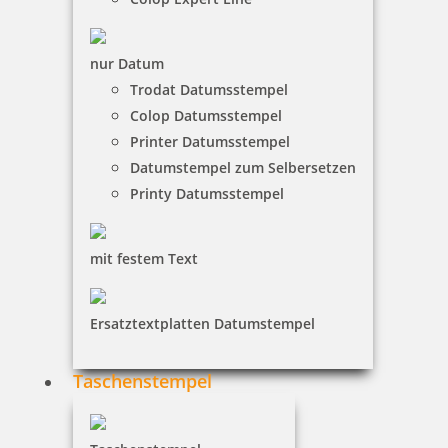
nur Datum
Smartpen Heri Stamp & Touch Pen 3304 Stempelkugelschreiber
Trodat Datumsstempel
Pink mit Gutschein
Colop Datumsstempel
Printer Datumsstempel
Datumstempel zum Selbersetzen
130,46 €
Printy Datumsstempel
inkl. 19 % Mwst.
mit festem Text
Bestellen
Ersatztextplatten Datumstempel
Taschenstempel
Stempelkugelschreiber Heri Stamp & Touch Pen 3307 Gelb mit
Gutschein