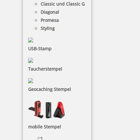
Classic und Classic G
Colop Classic Line 2100 Textstempel 41x24 mm
Diagonal
Promesa
Styling
73,47 €
USB-Stamp
inkl. 19 % Mwst.
Jetzt gestalten
Taucherstempel
Die Colop Classic Line hat ein stabiles Metallgestell
Geocaching Stempel
und eine langlebige Kunststoffhülle. Diese
Textstempel sind sehr robust und halten daher die
härtesten Bedingungen aus, ob im täglichen
Gebrauch im Büro oder in Werkstätten. Das
Besondere an der Colop Classic Line ist der
mobile Stempel
antibakterielle Schutz am Griff.