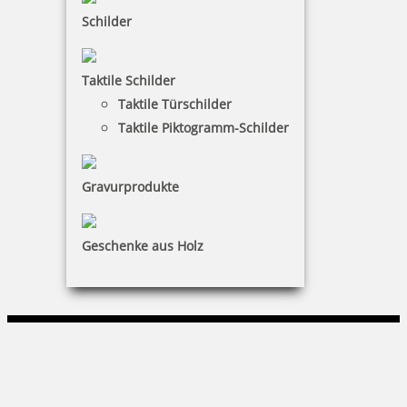
Schilder
KUNDENBEREICH
Taktile Schilder
Mein Konto
Taktile Türschilder
Warenkorb
Taktile Piktogramm-Schilder
Kundenservice
Gravurprodukte
KONTAKT
Witte Vertriebs GmbH
Geschenke aus Holz
Jagdweg 19|01159 Dresden
0351 481 74 60