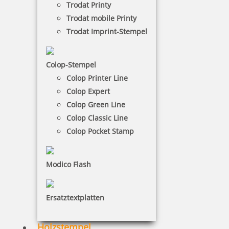
Trodat Printy
härtesten Bedingungen aus, ob im täglichen
Trodat mobile Printy
Gebrauch im Büro oder in Werkstätten.
Trodat Imprint-Stempel
NACH WUNSCHSTEMPEL FILTERN
Colop-Stempel
Colop Printer Line
Colop Expert
€-
↑
Colop Green Line
€+
↓
Colop Classic Line
Colop Pocket Stamp
5 Artikel in der Kategorie
Modico Flash
Ersatztextplatten
Colop Classic Line 2800 Textstempel 68x49 mm
Holzstempel