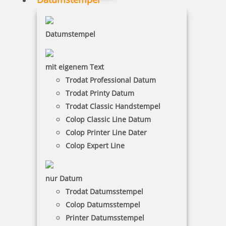
inkl. 19 % Mwst.
Datumstempel
Jetzt gestalten
mit eigenem Text
Trodat Professional Datum
Trodat Printy Datum
Trodat Classic Handstempel
Colop Classic Line 2400 Textstempel 58x27 mm
Colop Classic Line Datum
Colop Printer Line Dater
Colop Expert Line
84,98 €
nur Datum
Trodat Datumsstempel
inkl. 19 % Mwst.
Colop Datumsstempel
Jetzt gestalten
Printer Datumsstempel