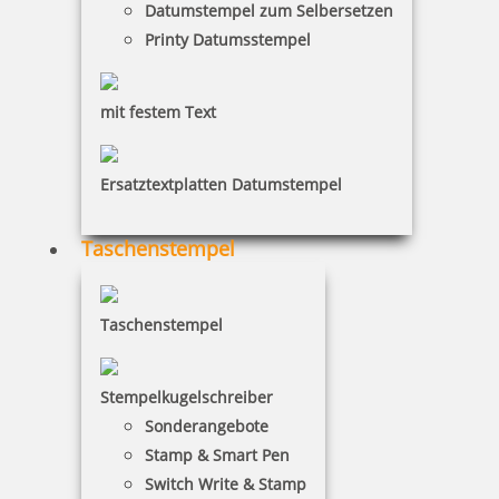
Datumstempel zum Selbersetzen
Printy Datumsstempel
mit festem Text
Colop Classic Line 2300 Textstempel 45x30 mm
Ersatztextplatten Datumstempel
Taschenstempel
81,24 €
inkl. 19 % Mwst.
Taschenstempel
Jetzt gestalten
Stempelkugelschreiber
Sonderangebote
Stamp & Smart Pen
Switch Write & Stamp