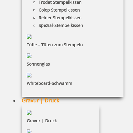
Trodat Stempelkissen
FAQ
Colop Stempelkissen
Versandinformationen
Reiner Stempelkissen
Spezial-Stempelkissen
Zahlungsbedingungen
Bestellhinweise
Tütle – Tüten zum Stempeln
Dateiformate
INFORMATIONEN
Sonnenglas
Impressum
Whiteboard-Schwamm
Datenschutz
AGB
Gravur | Druck
Widerruf
Barrierefreiheit
Gravur | Druck
Vertrag widerrufen