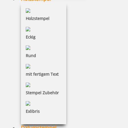
Holzstempel
126,39 €
Eckig
inkl. 19 % Mwst.
Jetzt gestalten
Rund
mit fertigem Text
Stempel Zubehör
Colop Classic Line 2600 Textstempel 58x37 mm
Exlibris
94,47 €
Datumstempel