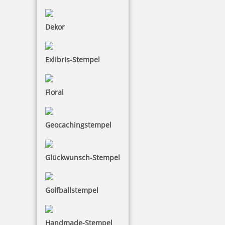
inkl. 19 % Mwst.
Dekor
Jetzt gestalten
Exlibris-Stempel
Floral
Modico Stempel Flash M14
Geocachingstempel
Glückwunsch-Stempel
307,65 €
inkl. 19 % Mwst.
Golfballstempel
Jetzt gestalten
Handmade-Stempel