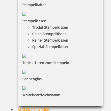
Stempelhalter
HINWEISE
Stempelkissen
Trodat Stempelkissen
FAQ
Colop Stempelkissen
Versandinformationen
Reiner Stempelkissen
Spezial-Stempelkissen
Zahlungsbedingungen
Bestellhinweise
Tütle – Tüten zum Stempeln
Dateiformate
INFORMATIONEN
Sonnenglas
Impressum
Whiteboard-Schwamm
Datenschutz
AGB
Gravur | Druck