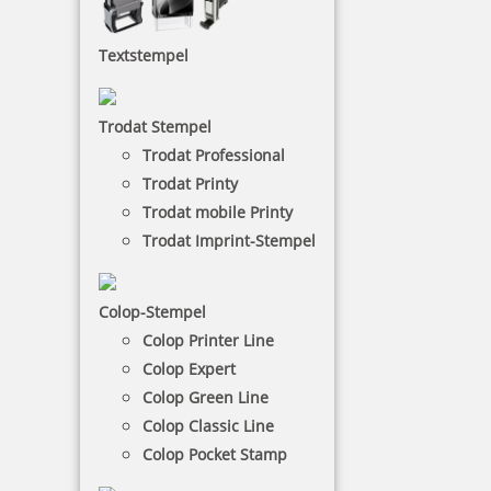
Modico Flash
Textstempel
Der Modico-Textstempel eignet sich perfekt für
feine Linien und Schriften. Dieser Flashstempel hat
die Stempelfarbe in der Stempelplatte integriert.
Trodat Stempel
Trodat Professional
NACH WUNSCHSTEMPEL FILTERN
Trodat Printy
Trodat mobile Printy
Trodat Imprint-Stempel
€-
↑
€+
↓
Colop-Stempel
Colop Printer Line
Colop Expert
12 Artikel in der Kategorie
Colop Green Line
Colop Classic Line
Colop Pocket Stamp