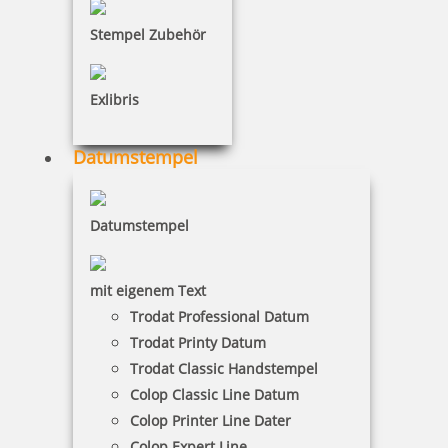
Stempel Zubehör
56,74 €
Exlibris
inkl. 19 % Mwst.
Jetzt gestalten
Datumstempel
Datumstempel
Modico Stempel Flash M4
mit eigenem Text
Trodat Professional Datum
Trodat Printy Datum
Trodat Classic Handstempel
66,74 €
Colop Classic Line Datum
Colop Printer Line Dater
Colop Expert Line
inkl. 19 % Mwst.