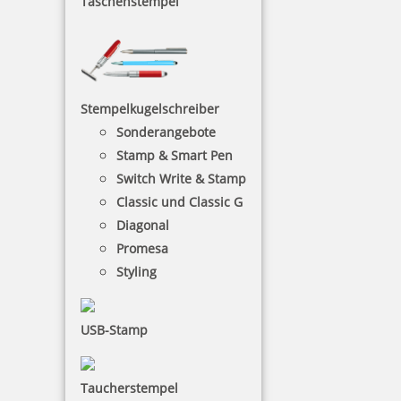
Taschenstempel
Modico Stempel Flash M6
Stempelkugelschreiber
Sonderangebote
Stamp & Smart Pen
87,32 €
Switch Write & Stamp
Classic und Classic G
inkl. 19 % Mwst.
Diagonal
Jetzt gestalten
Promesa
Styling
USB-Stamp
Modico Stempel Flash M10
Taucherstempel