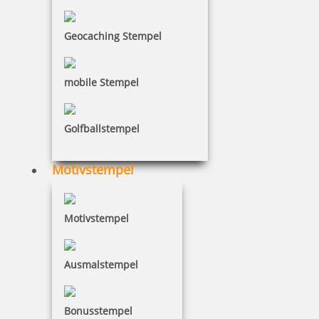
Geocaching Stempel
266,66 €
mobile Stempel
inkl. 19 % Mwst.
Jetzt gestalten
Golfballstempel
Motivstempel
Motivstempel
Modico Stempel Flash M12
Ausmalstempel
195,01 €
Bonusstempel