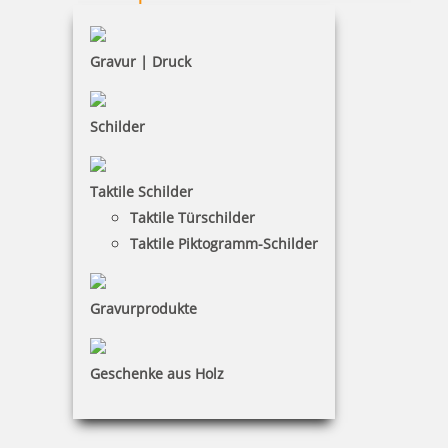
Widerruf
Barrierefreiheit
Gravur | Druck
Vertrag widerrufen
Schilder
KUNDENBEREICH
Taktile Schilder
Mein Konto
Taktile Türschilder
Warenkorb
Taktile Piktogramm-Schilder
Kundenservice
Gravurprodukte
KONTAKT
Witte Vertriebs GmbH
Geschenke aus Holz
Jagdweg 19|01159 Dresden
0351 481 74 60