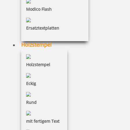
Modico Flash
Modico Stempel Flash M2
Ersatztextplatten
Holzstempel
42,53 €
inkl. 19 % Mwst.
Holzstempel
Jetzt gestalten
Eckig
Rund
Modico Stempel Flash M3
mit fertigem Text