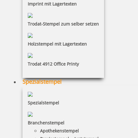
Imprint mit Lagertexten
Der Modico-Textstempel eignet sich perfekt für feine
Linien und Schriften. Dieser Flashstempel hat die
Trodat-Stempel zum selber setzen
Stempelfarbe in der Stempelplatte integriert. Er ist
für alle gedacht, die Wert auf gutes Design legen.
Holzstempel mit Lagertexten
Trodat 4912 Office Printy
Spezialstempel
Spezialstempel
Branchenstempel
Apothekenstempel